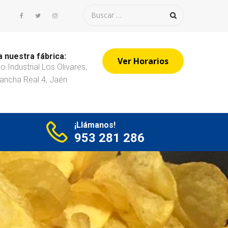
a nuestra fábrica:
Ver Horarios
o Industrial Los Olivares,
ancha Real 4, Jaén
¡Llámanos!
953 281 286