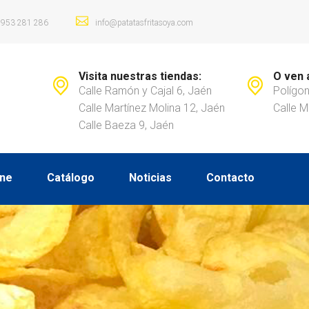
953 281 286
info@patatasfritasoya.com
Visita nuestras tiendas:
O ven 
Calle Ramón y Cajal 6, Jaén
Polígon
Calle Martínez Molina 12, Jaén
Calle M
Calle Baeza 9, Jaén
ine
Catálogo
Noticias
Contacto