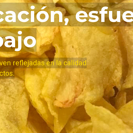
ación, esfu
bajo
ven reflejadas en la calidad
ctos.