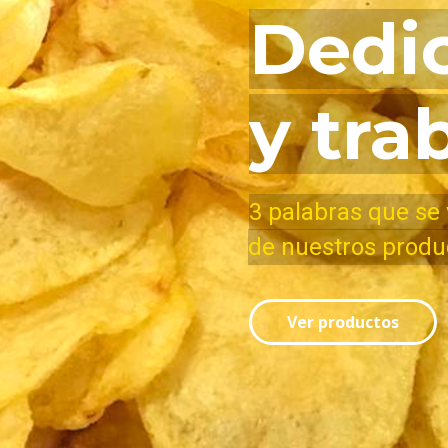
Dedic
y tra
3 palabras que se 
de nuestros produ
Ver productos