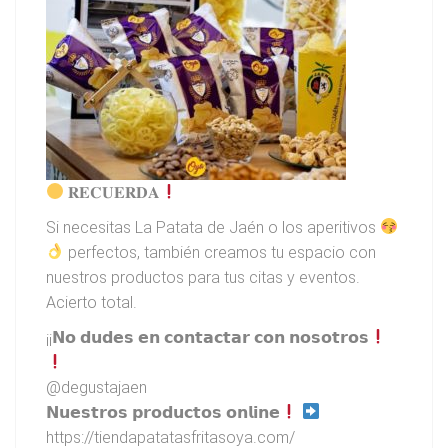
𝐑𝐄𝐂𝐔𝐄𝐑𝐃𝐀
Si necesitas La Patata de Jaén o los aperitivos
perfectos, también creamos tu espacio con
nuestros productos para tus citas y eventos.
Acierto total.
¡¡𝗡𝗼 𝗱𝘂𝗱𝗲𝘀 𝗲𝗻 𝗰𝗼𝗻𝘁𝗮𝗰𝘁𝗮𝗿 𝗰𝗼𝗻 𝗻𝗼𝘀𝗼𝘁𝗿𝗼𝘀
@degustajaen
𝗡𝘂𝗲𝘀𝘁𝗿𝗼𝘀 𝗽𝗿𝗼𝗱𝘂𝗰𝘁𝗼𝘀 𝗼𝗻𝗹𝗶𝗻𝗲
https://tiendapatatasfritasoya.com/