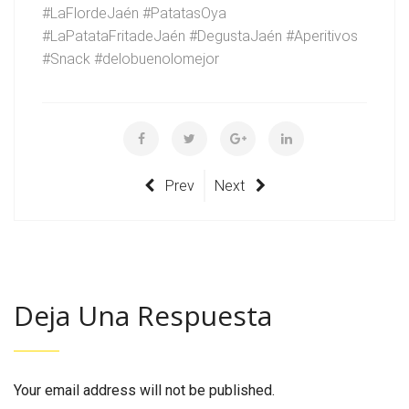
#LaFlordeJaén #PatatasOya
#LaPatataFritadeJaén #DegustaJaén #Aperitivos
#Snack #delobuenolomejor
Prev
Next
Deja Una Respuesta
Your email address will not be published.