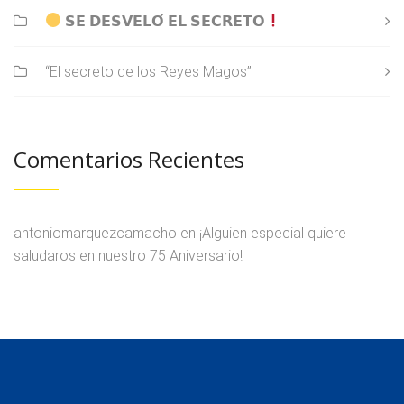
𝗦𝗘 𝗗𝗘𝗦𝗩𝗘𝗟𝗢́ 𝗘𝗟 𝗦𝗘𝗖𝗥𝗘𝗧𝗢
“El secreto de los Reyes Magos”
Comentarios Recientes
antoniomarquezcamacho
en
¡Alguien especial quiere
saludaros en nuestro 75 Aniversario!