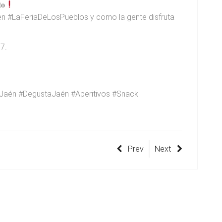
𝐨
en #LaFeriaDeLosPueblos y como la gente disfruta
17.
Jaén #DegustaJaén #Aperitivos #Snack
Prev
Next