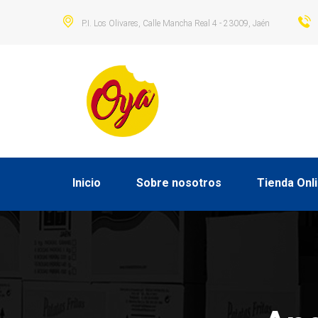
P.I. Los Olivares, Calle Mancha Real 4 - 23009, Jaén
Inicio
Sobre nosotros
Tienda Onl