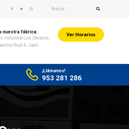
a nuestra fábrica:
Ver Horarios
o Industrial Los Olivares,
ancha Real 4, Jaén
¡Llámanos!
953 281 286