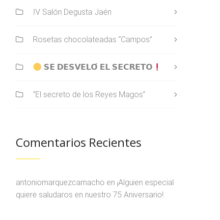
IV Salón Degusta Jaén
Rosetas chocolateadas “Campos”
𝗦𝗘 𝗗𝗘𝗦𝗩𝗘𝗟𝗢́ 𝗘𝗟 𝗦𝗘𝗖𝗥𝗘𝗧𝗢
“El secreto de los Reyes Magos”
Comentarios Recientes
antoniomarquezcamacho
en
¡Alguien especial
quiere saludaros en nuestro 75 Aniversario!