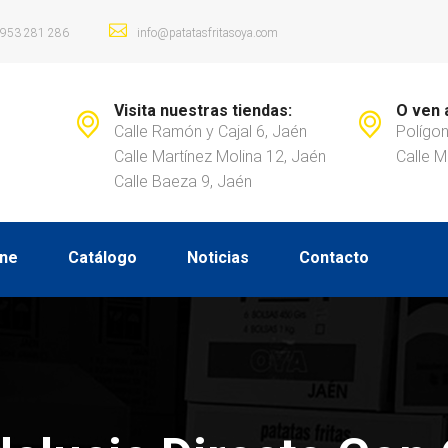
953 281 286
info@patatasfritasoya.com
Visita nuestras tiendas:
O ven 
Calle Ramón y Cajal 6, Jaén
Polígon
Calle Martínez Molina 12, Jaén
Calle M
Calle Baeza 9, Jaén
ine
Catálogo
Noticias
Contacto