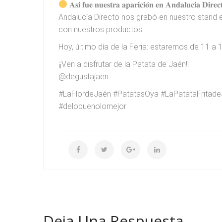
𝐀𝐬𝐢́ 𝐟𝐮𝐞 𝐧𝐮𝐞𝐬𝐭𝐫𝐚 𝐚𝐩𝐚𝐫𝐢𝐜𝐢𝐨́𝐧 𝐞𝐧 𝐀𝐧𝐝𝐚𝐥𝐮𝐜𝐢́𝐚 𝐃𝐢𝐫𝐞𝐜
Andalucía Directo nos grabó en nuestro stand 
con nuestros productos.
Hoy, último día de la Feria: estaremos de 11 a 
¡¡Ven a disfrutar de la Patata de Jaén!!
@degustajaen
#LaFlordeJaén #PatatasOya #LaPatataFritade
#delobuenolomejor
Deja Una Respuesta