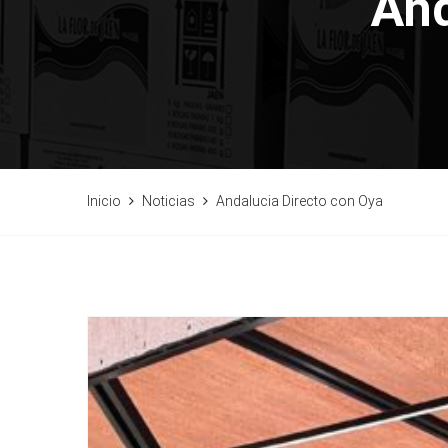
And
Inicio
Noticias
Andalucia Directo con Oya