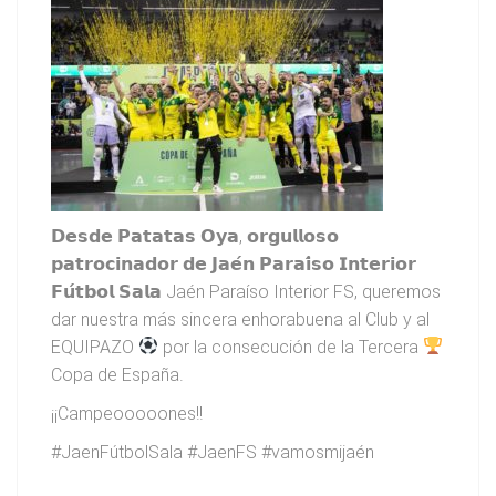
𝗗𝗲𝘀𝗱𝗲 𝗣𝗮𝘁𝗮𝘁𝗮𝘀 𝗢𝘆𝗮, 𝗼𝗿𝗴𝘂𝗹𝗹𝗼𝘀𝗼
𝗽𝗮𝘁𝗿𝗼𝗰𝗶𝗻𝗮𝗱𝗼𝗿 𝗱𝗲 𝗝𝗮𝗲́𝗻 𝗣𝗮𝗿𝗮𝗶́𝘀𝗼 𝗜𝗻𝘁𝗲𝗿𝗶𝗼𝗿
𝗙𝘂́𝘁𝗯𝗼𝗹 𝗦𝗮𝗹𝗮 Jaén Paraíso Interior FS, queremos
dar nuestra más sincera enhorabuena al Club y al
EQUIPAZO
por la consecución de la Tercera
Copa de España.
¡¡Campeooooones!!
#JaenFútbolSala #JaenFS #vamosmijaén