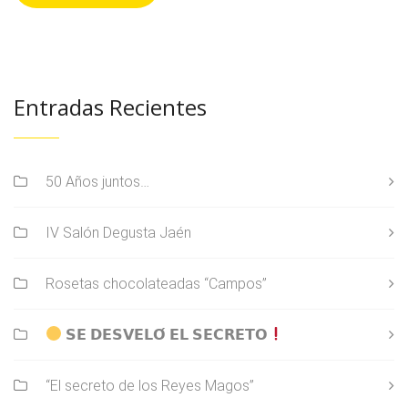
Entradas Recientes
50 Años juntos…
IV Salón Degusta Jaén
Rosetas chocolateadas “Campos”
𝗦𝗘 𝗗𝗘𝗦𝗩𝗘𝗟𝗢́ 𝗘𝗟 𝗦𝗘𝗖𝗥𝗘𝗧𝗢
“El secreto de los Reyes Magos”