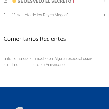
𝗦𝗘 𝗗𝗘𝗦𝗩𝗘𝗟𝗢́ 𝗘𝗟 𝗦𝗘𝗖𝗥𝗘𝗧𝗢
“El secreto de los Reyes Magos”
Comentarios Recientes
antoniomarquezcamacho
en
¡Alguien especial quiere
saludaros en nuestro 75 Aniversario!