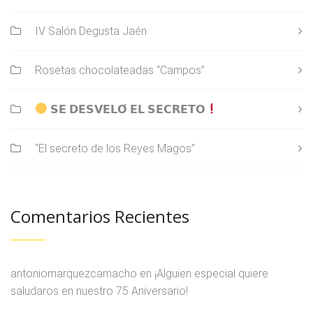
IV Salón Degusta Jaén
Rosetas chocolateadas “Campos”
𝗦𝗘 𝗗𝗘𝗦𝗩𝗘𝗟𝗢́ 𝗘𝗟 𝗦𝗘𝗖𝗥𝗘𝗧𝗢
“El secreto de los Reyes Magos”
Comentarios Recientes
antoniomarquezcamacho
en
¡Alguien especial quiere
saludaros en nuestro 75 Aniversario!