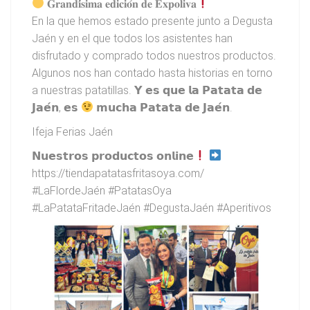
𝐆𝐫𝐚𝐧𝐝𝐢́𝐬𝐢𝐦𝐚 𝐞𝐝𝐢𝐜𝐢𝐨́𝐧 𝐝𝐞 𝐄𝐱𝐩𝐨𝐥𝐢𝐯𝐚
En la que hemos estado presente junto a Degusta
Jaén y en el que todos los asistentes han
disfrutado y comprado todos nuestros productos.
Algunos nos han contado hasta historias en torno
a nuestras patatillas. 𝗬 𝗲𝘀 𝗾𝘂𝗲 𝗹𝗮 𝗣𝗮𝘁𝗮𝘁𝗮 𝗱𝗲
𝗝𝗮𝗲́𝗻, 𝗲𝘀
𝗺𝘂𝗰𝗵𝗮 𝗣𝗮𝘁𝗮𝘁𝗮 𝗱𝗲 𝗝𝗮𝗲́𝗻.
Ifeja Ferias Jaén
𝗡𝘂𝗲𝘀𝘁𝗿𝗼𝘀 𝗽𝗿𝗼𝗱𝘂𝗰𝘁𝗼𝘀 𝗼𝗻𝗹𝗶𝗻𝗲
https://tiendapatatasfritasoya.com/
#LaFlordeJaén #PatatasOya
#LaPatataFritadeJaén #DegustaJaén #Aperitivos