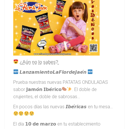
¿̳A̳ú̳n̳ n̳o̳ l̳o̳ s̳a̳b̳e̳s̳?̳
𝙇𝙖𝙣𝙯𝙖𝙢𝙞𝙚𝙣𝙩𝙤𝙇𝙖𝙁𝙡𝙤𝙧𝙙𝙚𝙅𝙖𝙚́𝙣
Prueba nuestras nuevas PATATAS ONDULADAS
sabor 𝗝𝗮𝗺𝗼́𝗻 𝗜𝗯𝗲́𝗿𝗶𝗰𝗼
. El doble de
crujientes, el doble de sabrosas…
En pocos días las nuevas 𝙄𝙗𝙚́𝙧𝙞𝙘𝙖𝙨 en tu mesa…
El día 𝟭𝟬 𝗱𝗲 𝗺𝗮𝗿𝘇𝗼 en tu establecimiento