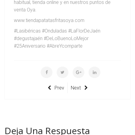
habitual, tienda online y en nuestros puntos de
venta Oya.
www.tiendapatatasfritasoya.com
#Lasibéricas #Onduladas #LaFlorDeJaén
#degustajaén #DeLoBuenoLoMejor
#25Aniversario #AbreYcomparte
Prev
Next
Deja Una Respuesta