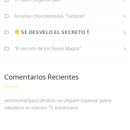
Rosetas chocolateadas “Campos”
𝗦𝗘 𝗗𝗘𝗦𝗩𝗘𝗟𝗢́ 𝗘𝗟 𝗦𝗘𝗖𝗥𝗘𝗧𝗢
“El secreto de los Reyes Magos”
Comentarios Recientes
antoniomarquezcamacho
en
¡Alguien especial quiere
saludaros en nuestro 75 Aniversario!