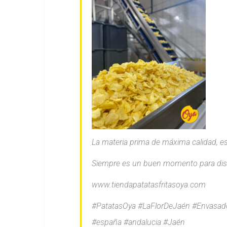
La materia prima de máxima calidad, es
Siempre es un buen momento para disfru
www.tiendapatatasfritasoya.com
#PatatasOya #LaFlorDeJaén #Envasado 
#españa #andalucia #Jaén