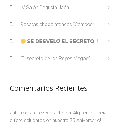
IV Salón Degusta Jaén
Rosetas chocolateadas “Campos”
𝗦𝗘 𝗗𝗘𝗦𝗩𝗘𝗟𝗢́ 𝗘𝗟 𝗦𝗘𝗖𝗥𝗘𝗧𝗢
“El secreto de los Reyes Magos”
Comentarios Recientes
antoniomarquezcamacho
en
¡Alguien especial
quiere saludaros en nuestro 75 Aniversario!