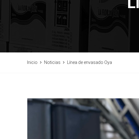
L
Inicio
Noticias
Línea de envasado Oya