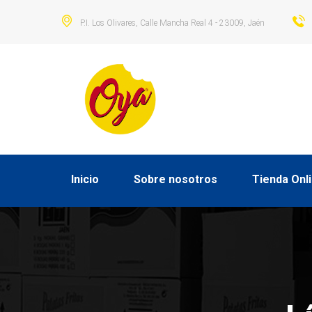
P.I. Los Olivares, Calle Mancha Real 4 - 23009, Jaén
Inicio
Sobre nosotros
Tienda Onl