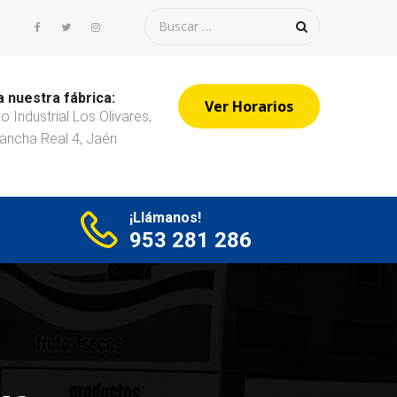
a nuestra fábrica:
Ver Horarios
o Industrial Los Olivares,
ancha Real 4, Jaén
¡Llámanos!
953 281 286