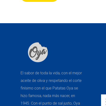
El sabor de toda la vida, con el mejor
aceite de oliva y respetando el corte
finísimo con el que Patatas Oya se
hizo famosa, nada más nacer, en
1945. Con el punto de sal justo, Oya