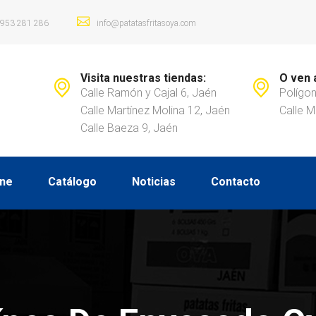
953 281 286
info@patatasfritasoya.com
Visita nuestras tiendas:
O ven 
Calle Ramón y Cajal 6, Jaén
Polígon
Calle Martínez Molina 12, Jaén
Calle M
Calle Baeza 9, Jaén
ine
Catálogo
Noticias
Contacto