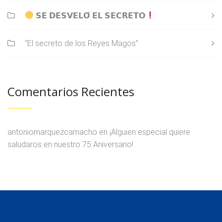
𝗦𝗘 𝗗𝗘𝗦𝗩𝗘𝗟𝗢́ 𝗘𝗟 𝗦𝗘𝗖𝗥𝗘𝗧𝗢
“El secreto de los Reyes Magos”
Comentarios Recientes
antoniomarquezcamacho
en
¡Alguien especial quiere
saludaros en nuestro 75 Aniversario!